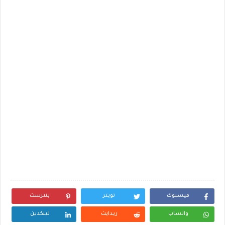
فيسبوك
تويتر
بنترست
واتساب
ريدايت
لينكدين