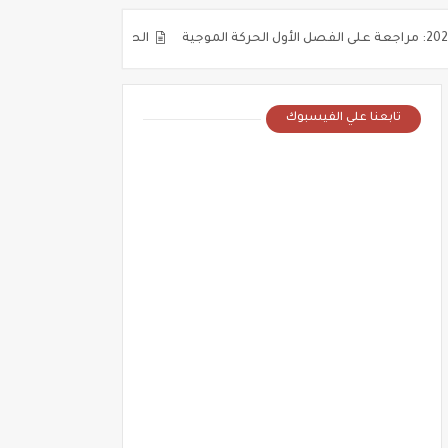
الصف الثالث الثانوى 2025: حل أسئلة على توصيل المقاومات (جزء 4 من 4 )
تابعنا علي الفيسبوك