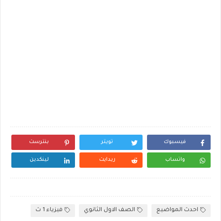
فيسبوك
تويتر
بنترست
واتساب
ريدايت
لينكدين
احدث المواضيع
الصف الاول الثانوي
فيزياء 1 ث