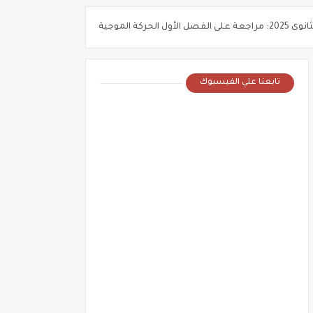
الصف الثالث الثانوى 2025: حل أسئلة على توصيل المقاومات (جزء 4 من 4 )
تابعنا علي الفيسبوك