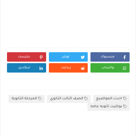
فيسبوك
تويتر
بنترست
واتساب
ريدايت
لينكدين
احدث المواضيع
الصف الثالث الثانوي
المرحلة الثانوية
بوكليت ثانويه عامه