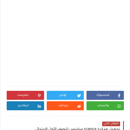
فيسبوك
تويتر
بنترست
واتساب
ريدايت
لينكدين
المقال التالي
تحميل مذكرة science ساينس للصف الأول الابتدائي